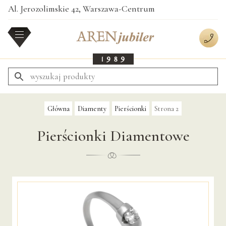
Skip
Al. Jerozolimskie 42, Warszawa-Centrum
MENU
to
content
Największy wybór złota i diamentów w Polsce!
Aren Jubiler
AREN
O AREN
KARTA „ZŁOTY PREZENT”
Główna
Diamenty
Pierścionki
Strona 2
KARTY STAŁEGO KLIENTA
Pierścionki Diamentowe
SERWIS
ZAPROJEKTUJ SAM
OBRĄCZKI
KLASYCZNE