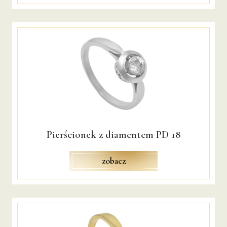
NA ZAMÓWIENIE
DLA
NIEGO
BRANSOLETY
SPINKI DO MANKIETÓW
SPINKI DO KRAWATÓW
Pierścionek z diamentem PD 18
SYGNETY
zobacz
NA ZAMÓWIENIE
OKOLICZNOŚCIOWE