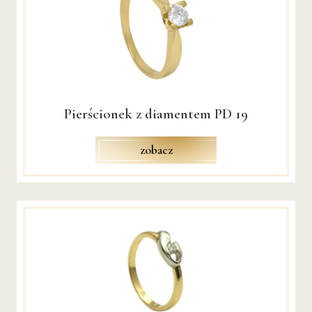
CHRZEST
PIERWSZA KOMUNIA ŚWIĘTA
ROCZNICA ŚLUBU
SREBRO
Pierścionek z diamentem PD 19
DLA NIEJ
zobacz
DLA NIEGO
TIME
SERWIS
PRACOWNIA ZŁOTNICZA