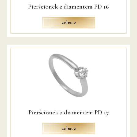
Pierścionek z diamentem PD 16
NA ZAMÓWIENIE
zobacz
DLA
NIEJ
PIERŚCIONKI
KOLCZYKI
BRANSOLETY
BROSZKI
PERŁY
ŁAŃCUSZKI I CELEBRYTKI
Pierścionek z diamentem PD 17
NASZYJNIKI
zobacz
ZAWIESZKI