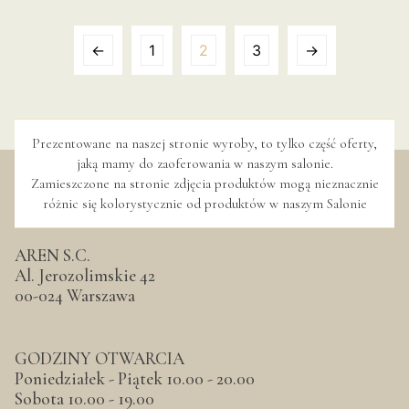
←
1
2
3
→
Prezentowane na naszej stronie wyroby, to tylko część oferty,
jaką mamy do zaoferowania w naszym salonie.
Zamieszczone na stronie zdjęcia produktów mogą nieznacznie
różnic się kolorystycznie od produktów w naszym Salonie
AREN S.C.
Al. Jerozolimskie 42
00-024 Warszawa
GODZINY OTWARCIA
Poniedziałek - Piątek 10.00 - 20.00
Sobota 10.00 - 19.00