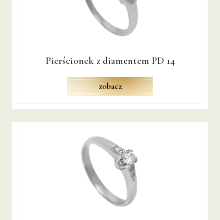
DIAMENTOWE
ŁĄCZONE
TYTANOWE
Pierścionek z diamentem PD 14
EXCLUSIVE
NA ZAMÓWIENIE
zobacz
TIME
DIAMENTY
PIERŚCIONKI
KOLCZYKI
ZAWIESZKI
BRANSOLETY